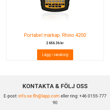
Portabel märkap. Rhino 4200
2 656.36
kr
Lägg i varukorg
KONTAKTA & FÖLJ OSS
E-post:
info.se.fln@lapp.com
eller ring: +46 0155-777
90