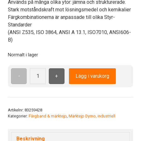
Används på många olika ytor: jämna och strukturerade.
Stark motståndskraft mot lösningsmedel och kemikalier
Färgkombinationerna är anpassade till olika Styr-
Standarder
(ANSI Z535, ISO 3864, ANSI A 13.1, ISO7010, ANSI606-
B)
Normalt i lager
-
+
Lägg i varukorg
Polyester
12mm
PLP-
SR-
12
Artikelnr:
83259428
Kategorier:
Färgband & märktejp
,
Märktejp Dymo, industriell
Färg:
Silver
mängd
Beskrivning