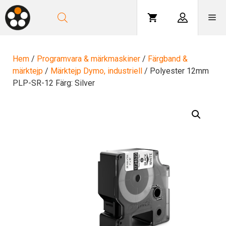
Hoppa
till
Me
innehåll
Hem
/
Programvara & märkmaskiner
/
Färgband &
märktejp
/
Märktejp Dymo, industriell
/ Polyester 12mm
PLP-SR-12 Färg: Silver