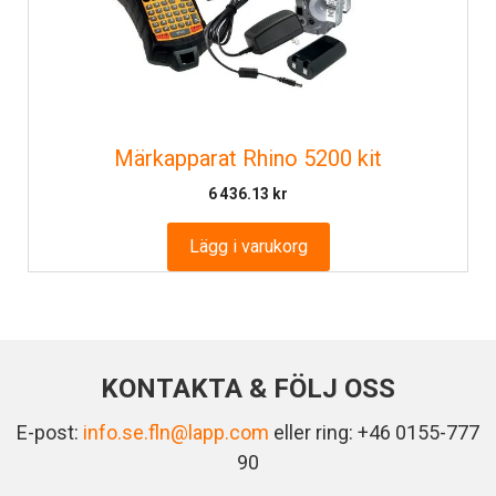
Märkapparat Rhino 5200 kit
6 436.13
kr
Lägg i varukorg
KONTAKTA & FÖLJ OSS
E-post:
info.se.fln@lapp.com
eller ring: +46 0155-777
90