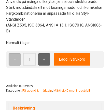
Används på många olika ytor: jämna och strukturerade.
Stark motståndskraft mot lösningsmedel och kemikalier
Färgkombinationerna är anpassade till olika Styr-
Standarder
(ANSI Z535, ISO 3864, ANSI A 13.1, ISO7010, ANSI606-
B)
Normalt i lager
-
+
Lägg i varukorg
Polyester
19mm
PLP-
SR-
19
Artikelnr:
83259429
Kategorier:
Färgband & märktejp
,
Märktejp Dymo, industriell
Färg:
Silver
mängd
Beskrivning