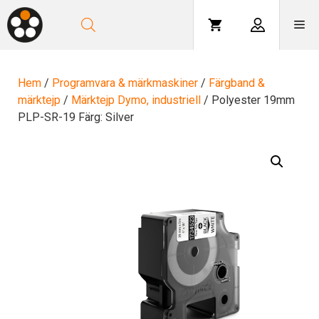
Hoppa
till
Me
innehåll
Hem
/
Programvara & märkmaskiner
/
Färgband &
märktejp
/
Märktejp Dymo, industriell
/ Polyester 19mm
PLP-SR-19 Färg: Silver