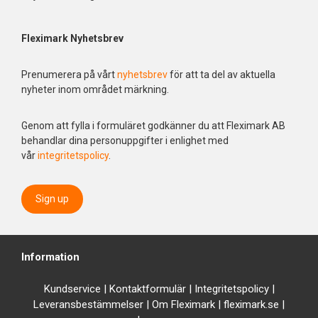
Fleximark Nyhetsbrev
Prenumerera på vårt
nyhetsbrev
för att ta del av aktuella
nyheter inom området märkning.
Genom att fylla i formuläret godkänner du att Fleximark AB
behandlar dina personuppgifter i enlighet med
vår
integritetspolicy
.
Sign up
Information
Kundservice
|
Kontaktformulär
|
Integrit
etspolicy
|
Leveransbestämmelser
|
Om Fleximark
|
fleximark.se
|