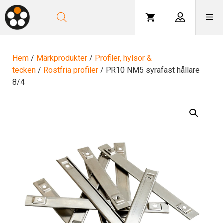
Hoppa
till
Me
innehåll
Hem
/
Märkprodukter
/
Profiler, hylsor &
tecken
/
Rostfria profiler
/ PR10 NM5 syrafast hållare
8/4