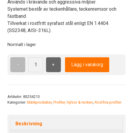
Används i krävande och aggressiva miljöer.
Systemet består av teckenhållare, teckenremsor och
fästband.
Tillverkat i rostfritt syrafast stål enligt EN 1.4404
(SS2348, AISI-316L).
Normalt i lager
-
+
Lägg i varukorg
PR10
NM5
syrafast
hållare
8/4
Artikelnr:
83254213
Kategorier:
Märkprodukter
,
Profiler, hylsor & tecken
,
Rostfria profiler
mängd
Beskrivning