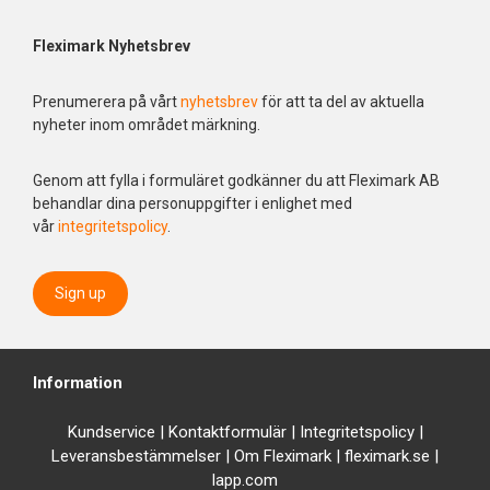
Fleximark Nyhetsbrev
Prenumerera på vårt
nyhetsbrev
för att ta del av aktuella
nyheter inom området märkning.
Genom att fylla i formuläret godkänner du att Fleximark AB
behandlar dina personuppgifter i enlighet med
vår
integritetspolicy
.
Sign up
Information
Kundservice
|
Kontaktformulär
|
Integrit
etspolicy
|
Leveransbestämmelser
|
Om Fleximark
|
fleximark.se
|
lapp.com