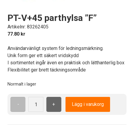
PT-V+45 parthylsa ”F”
Artikelnr: 83262405
77.80
kr
Användarvänligt system för ledningsmärkning.
Unik form ger ett säkert vridskydd
I sortimentet ingår även en praktisk och lätthanterlig box
Flexibilitet ger brett täckningsområde
Normalt i lager
-
+
Lägg i varukorg
PT-
V+45
parthylsa
"F"