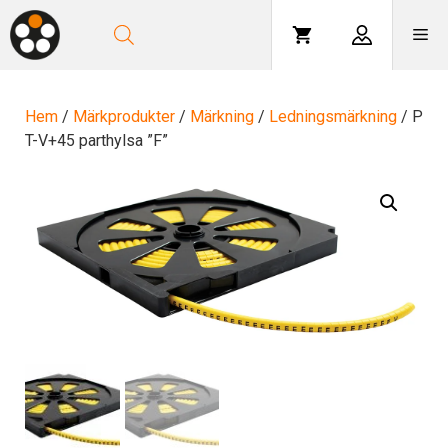
Hoppa
till
Me
innehåll
Hem
/
Märkprodukter
/
Märkning
/
Ledningsmärkning
/ P
T-V+45 parthylsa ”F”