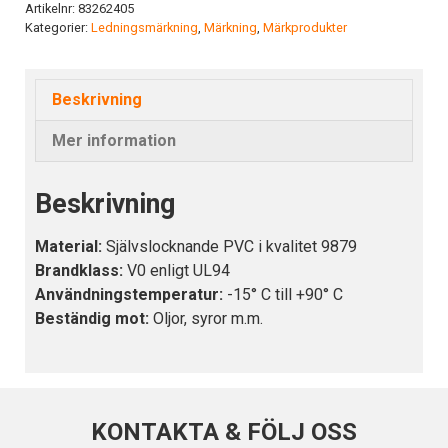
mängd
Artikelnr:
83262405
Kategorier:
Ledningsmärkning
,
Märkning
,
Märkprodukter
Beskrivning
Mer information
Beskrivning
Material:
Självslocknande PVC i kvalitet 9879
Brandklass:
V0 enligt UL94
Användningstemperatur:
-15° C till +90° C
Beständig mot:
Oljor, syror m.m.
KONTAKTA & FÖLJ OSS