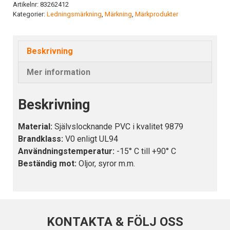
mängd
Artikelnr:
83262412
Kategorier:
Ledningsmärkning
,
Märkning
,
Märkprodukter
Beskrivning
Mer information
Beskrivning
Material:
Självslocknande PVC i kvalitet 9879
Brandklass:
V0 enligt UL94
Användningstemperatur:
-15° C till +90° C
Beständig mot:
Oljor, syror m.m.
KONTAKTA & FÖLJ OSS