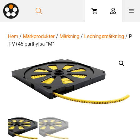
Hoppa
till
Me
innehåll
Hem
/
Märkprodukter
/
Märkning
/
Ledningsmärkning
/ P
T-V+45 parthylsa ”M”