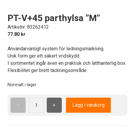
PT-V+45 parthylsa ”M”
Artikelnr: 83262412
77.80
kr
Användarvänligt system för ledningsmärkning.
Unik form ger ett säkert vridskydd
I sortimentet ingår även en praktisk och lätthanterlig box
Flexibilitet ger brett täckningsområde
Normalt i lager
-
+
Lägg i varukorg
PT-
V+45
parthylsa
"M"