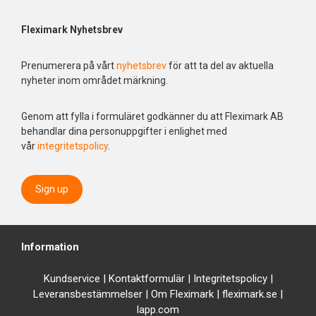
Fleximark Nyhetsbrev
Prenumerera på vårt
nyhetsbrev
för att ta del av aktuella
nyheter inom området märkning.
Genom att fylla i formuläret godkänner du att Fleximark AB
behandlar dina personuppgifter i enlighet med
vår
integritetspolicy
.
Sign up
Information
Kundservice
|
Kontaktformulär
|
Integrit
etspolicy
|
Leveransbestämmelser
|
Om Fleximark
|
fleximark.se
|
lapp.com