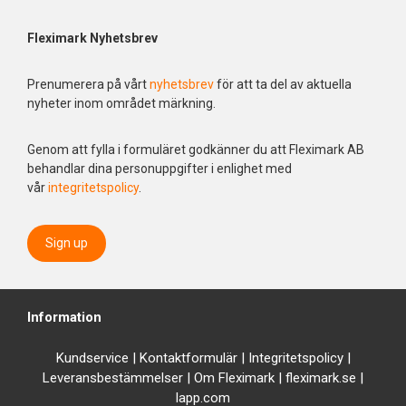
Fleximark Nyhetsbrev
Prenumerera på vårt
nyhetsbrev
för att ta del av aktuella
nyheter inom området märkning.
Genom att fylla i formuläret godkänner du att Fleximark AB
behandlar dina personuppgifter i enlighet med
vår
integritetspolicy
.
Sign up
Information
Kundservice
|
Kontaktformulär
|
Integrit
etspolicy
|
Leveransbestämmelser
|
Om Fleximark
|
fleximark.se
|
lapp.com