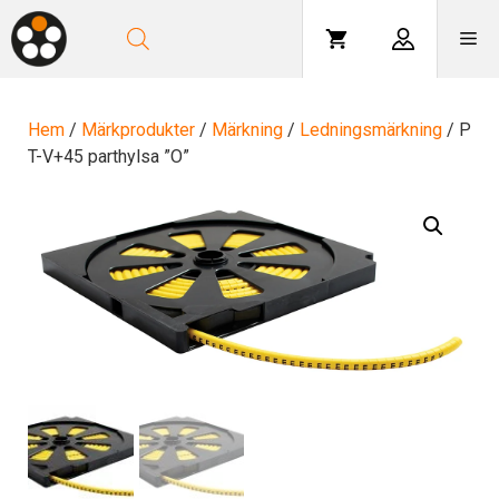
Hoppa
till
Me
innehåll
Hem
/
Märkprodukter
/
Märkning
/
Ledningsmärkning
/ P
T-V+45 parthylsa ”O”