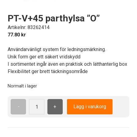
PT-V+45 parthylsa ”O”
Artikelnr: 83262414
77.80
kr
Användarvänligt system för ledningsmärkning.
Unik form ger ett säkert vridskydd
I sortimentet ingår även en praktisk och lätthanterlig box
Flexibilitet ger brett täckningsområde
Normalt i lager
-
+
Lägg i varukorg
PT-
V+45
parthylsa
"O"