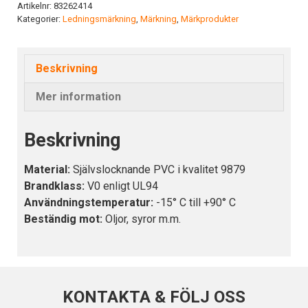
mängd
Artikelnr:
83262414
Kategorier:
Ledningsmärkning
,
Märkning
,
Märkprodukter
Beskrivning
Mer information
Beskrivning
Material:
Självslocknande PVC i kvalitet 9879
Brandklass:
V0 enligt UL94
Användningstemperatur:
-15° C till +90° C
Beständig mot:
Oljor, syror m.m.
KONTAKTA & FÖLJ OSS