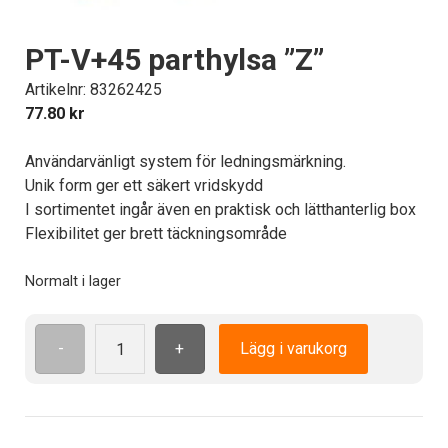
PT-V+45 parthylsa ”Z”
Artikelnr: 83262425
77.80
kr
Användarvänligt system för ledningsmärkning.
Unik form ger ett säkert vridskydd
I sortimentet ingår även en praktisk och lätthanterlig box
Flexibilitet ger brett täckningsområde
Normalt i lager
-
+
Lägg i varukorg
PT-
V+45
parthylsa
"Z"