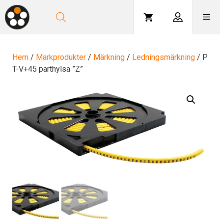
Hoppa
till
Me
innehåll
Hem
/
Märkprodukter
/
Märkning
/
Ledningsmärkning
/ P
T-V+45 parthylsa ”Z”