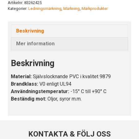
mängd
Artikelnr:
83262425
Kategorier:
Ledningsmärkning
,
Märkning
,
Märkprodukter
Beskrivning
Mer information
Beskrivning
Material:
Självslocknande PVC i kvalitet 9879
Brandklass:
V0 enligt UL94
Användningstemperatur:
-15° C till +90° C
Beständig mot:
Oljor, syror m.m.
KONTAKTA & FÖLJ OSS