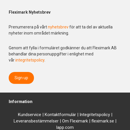
Fleximark Nyhetsbrev
Prenumerera på vårt
nyhetsbrev
för att ta del av aktuella
nyheter inom området märkning.
Genom att fylla i formuläret godkänner du att Fleximark AB
behandlar dina personuppgifter i enlighet med
vår
integritetspolicy
.
Sign up
Information
Kundservice
|
Kontaktformulär
|
Integrit
etspolicy
|
Leveransbestämmelser
|
Om Fleximark
|
fleximark.se
|
lapp.com