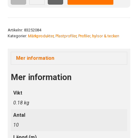
9.5-
1000mm
skyltprofil
mängd
Artikelnr:
83252084
Kategorier:
Märkprodukter
,
Plastprofiler
,
Profiler, hylsor & tecken
Mer information
Mer information
Vikt
0.18 kg
Antal
10
Längd (m)