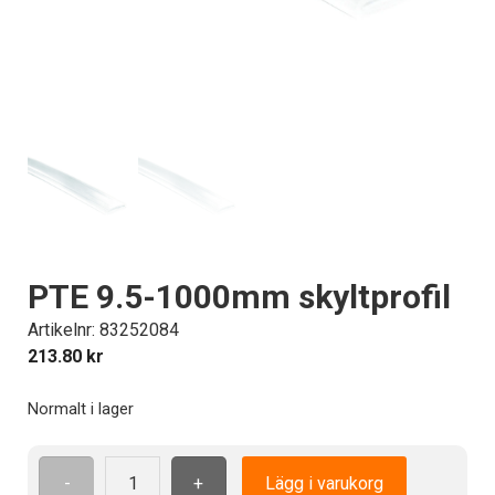
PTE 9.5-1000mm skyltprofil
Artikelnr: 83252084
213.80
kr
Normalt i lager
-
+
Lägg i varukorg
PTE