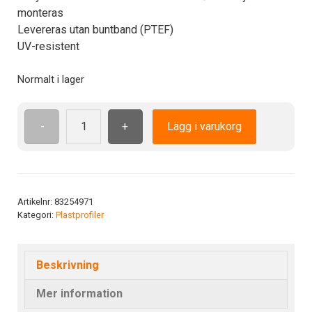
monteras
Levereras utan buntband (PTEF)
UV-resistent
Normalt i lager
-
+
Lägg i varukorg
PTEF
6-
28
skylthållare
mängd
Artikelnr:
83254971
Kategori:
Plastprofiler
Beskrivning
Mer information