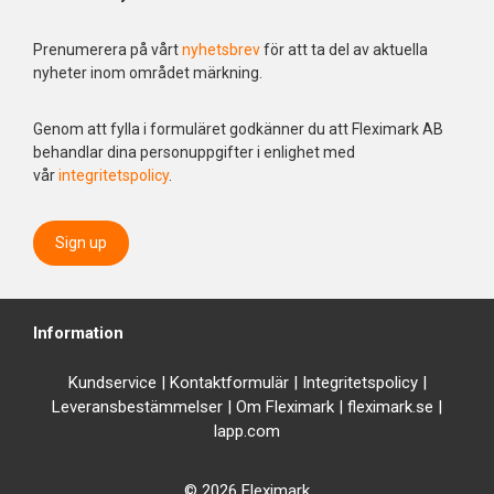
Prenumerera på vårt
nyhetsbrev
för att ta del av aktuella
nyheter inom området märkning.
Genom att fylla i formuläret godkänner du att Fleximark AB
behandlar dina personuppgifter i enlighet med
vår
integritetspolicy
.
Sign up
Information
Kundservice
|
Kontaktformulär
|
Integrit
etspolicy
|
Leveransbestämmelser
|
Om Fleximark
|
fleximark.se
|
lapp.com
© 2026 Fleximark