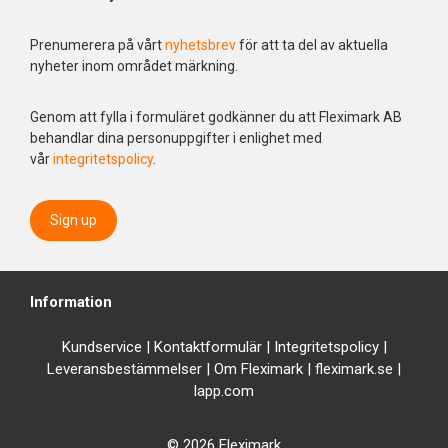
Prenumerera på vårt
nyhetsbrev
för att ta del av aktuella
nyheter inom området märkning.
Genom att fylla i formuläret godkänner du att Fleximark AB
behandlar dina personuppgifter i enlighet med
vår
integritetspolicy
.
Sign up
Information
Kundservice
|
Kontaktformulär
|
Integrit
etspolicy
|
Leveransbestämmelser
|
Om Fleximark
|
fleximark.se
|
lapp.com
© 2026 Fleximark