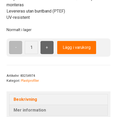
monteras
Levereras utan buntband (PTEF)
UV-resistent
Normalt i lager
-
+
Lägg i varukorg
PTEF
6-
35
skylthållare
mängd
Artikelnr:
83254974
Kategori:
Plastprofiler
Beskrivning
Mer information