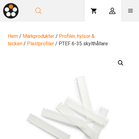
Hoppa
till
Me
innehåll
Hem
/
Märkprodukter
/
Profiler, hylsor &
tecken
/
Plastprofiler
/ PTEF 6-35 skylthållare