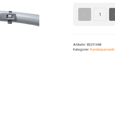
-
SMCH/P
kabelm.
högt
0-
15
Artikelnr:
83251448
t.
Kategorier:
Kundanpassade p
mängd