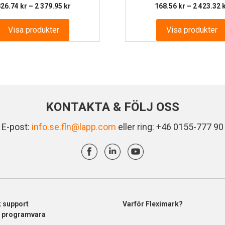
Prisintervall:
826.74
kr
–
2 379.95
kr
168.56
kr
–
2 423.32
826.74 kr
till
Visa produkter
Visa produkter
2
379.95 kr
KONTAKTA & FÖLJ OSS
E-post:
info.se.fln@lapp.com
eller ring: +46 0155-777 90
k support
Varför Fleximark?
& programvara