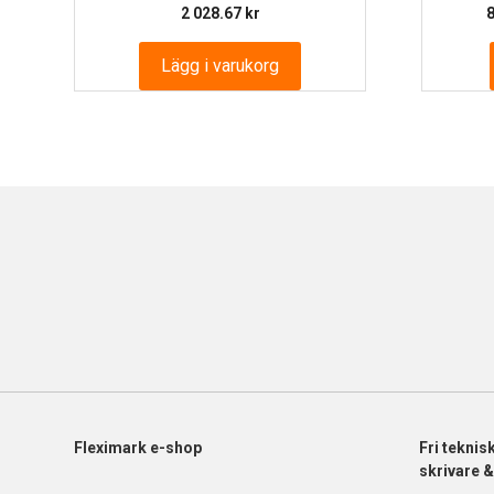
2 028.67
kr
Lägg i varukorg
Fleximark e-shop
Fri
teknis
skrivare 