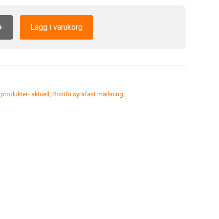
+
Lägg i varukorg
rodukter- aktuell
,
Rostfri syrafast märkning