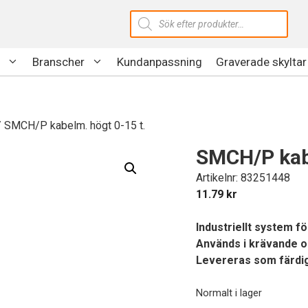
Produktsökning
Branscher
Kundanpassning
Graverade skyltar
 SMCH/P kabelm. högt 0-15 t.
SMCH/P kabe
Artikelnr: 83251448
11.79
kr
Industriellt system f
Används i krävande o
Levereras som färdig
Normalt i lager