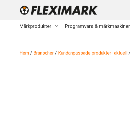
Hoppa
till
innehåll
Märkprodukter
Programvara & märkmaskiner
Hem
/
Branscher
/
Kundanpassade produkter- aktuell
/