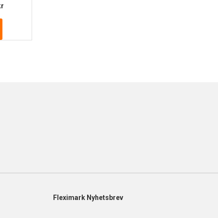
Prisintervall:
kr
168.56 kr
till
2
423.32 kr
Fleximark Nyhetsbrev