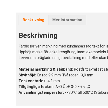
Beskrivning
Mer information
Beskrivning
Färdigskriven märkning med kundanpassad text för le
Upphöjt märke för enkel rengöring, inom exempelvis 
Levereras präglade enligt beställning med eller utan 
Material märkning & stålband:
Rostfritt syrafast s
Skylthöjd:
En rad 9,9 mm, Två rader 13,9 mm
Teckenstorlek:
4,2 mm
Tillgängliga tecken:
A-Ö Ü Æ 0-9 ~+-/.:,X
Användningstemperatur:
<-80°C till 500°C (Stålbun