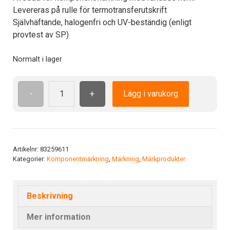
Levereras på rulle för termotransferutskrift
Självhäftande, halogenfri och UV-beständig (enligt
provtest av SP)
Normalt i lager
-
+
Lägg i varukorg
TA
15-
6
YE
3-
Artikelnr:
83259611
Kategorier:
Komponentmärkning
,
Märkning
,
Märkprodukter
b
mängd
Beskrivning
Mer information