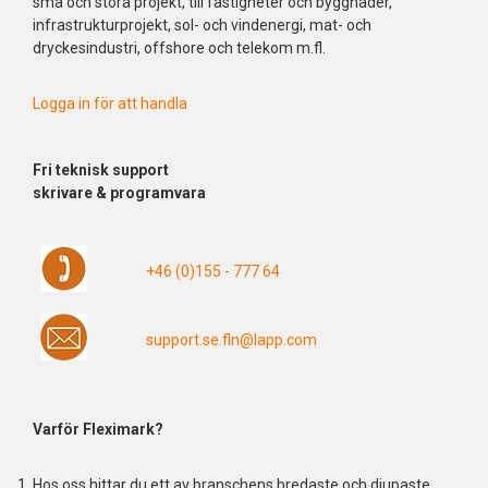
små och stora projekt, till fastigheter och byggnader,
infrastrukturprojekt, sol- och vindenergi, mat- och
dryckesindustri, offshore och telekom m.fl.
Logga in för att handla
Fri
teknisk support
skrivare & programvara
+46 (0)155 - 777 64
support.se.fln@lapp.com
Varför Fleximark?
Hos oss hittar du ett av branschens bredaste och djupaste