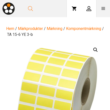
Hoppa
till
Me
innehåll
Hem
/
Märkprodukter
/
Märkning
/
Komponentmärkning
/
TA 15-6 YE 3-b