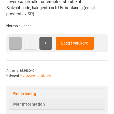
Levereras på rulle för termotransferutskrift.
Självhäftande, halogenfri och UV-beständig (enligt
provtest av SP).
Normalt i lager
-
+
Lägg i varukorg
TA
installation
51x11,5
mm
WH
Artikelnr:
83263040
Kategori:
Komponentmärkning
mängd
Beskrivning
Mer information