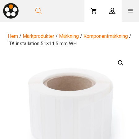
Hoppa
till
Me
innehåll
Hem
/
Märkprodukter
/
Märkning
/
Komponentmärkning
/
TA installation 51×11,5 mm WH