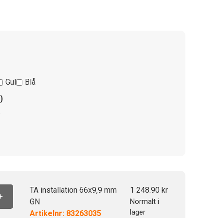
Gul
Blå
)
6
TA installation 66x9,9 mm
1 248.90
kr
+
GN
Normalt i
lager
Artikelnr: 83263035