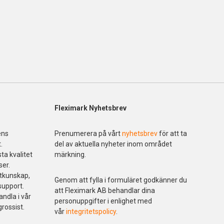
Fleximark Nyhetsbrev
ens
Prenumerera på vårt
nyhetsbrev
för att ta
.
del av aktuella nyheter inom området
ta kvalitet
märkning.
ser.
ktkunskap,
Genom att fylla i formuläret godkänner du
support.
att Fleximark AB behandlar dina
andla i vår
personuppgifter i enlighet med
grossist.
vår
integritetspolicy
.