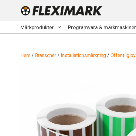
Hoppa
till
innehåll
Märkprodukter
Programvara & märkmaskiner
Hem
/
Branscher
/
Installationsmärkning
/
Offentlig b