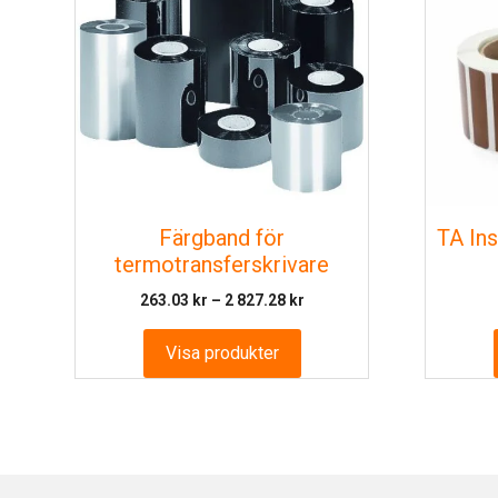
Färgband för
TA Ins
termotransferskrivare
Prisintervall:
263.03
kr
–
2 827.28
kr
263.03 kr
till
Visa produkter
2
827.28 kr