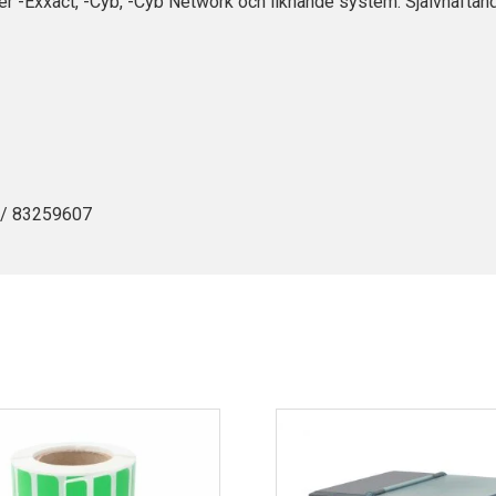
r -Exxact, -Cyb, -Cyb Network och liknande system. Självhäftand
/ 83259607