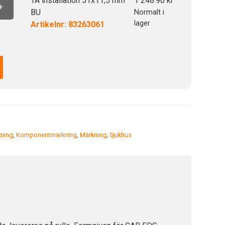
TA installation 51x11,5 mm
1 248.90
kr
+
BU
Normalt i
lager
Artikelnr: 83263061
kning
,
Komponentmärkning
,
Märkning
,
Sjukhus