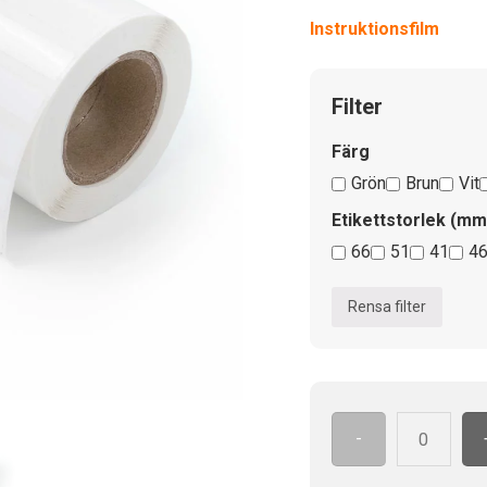
Instruktionsfilm
Filter
Färg
Grön
Brun
Vit
Etikettstorlek (mm
66
51
41
4
Rensa filter
-
TA
installation