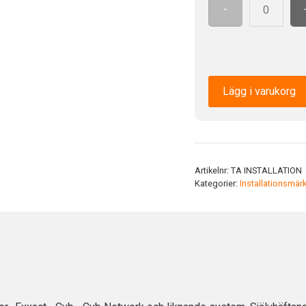
-
YE
TA
mängd
installation
51x11,5
mm
BU
Lägg i varukorg
mängd
Artikelnr:
TA INSTALLATION
Kategorier:
Installationsmär