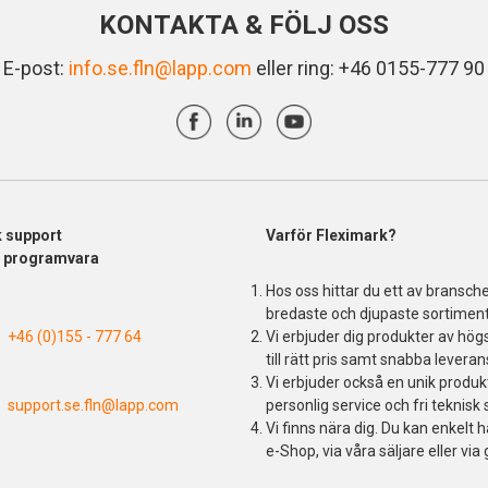
KONTAKTA & FÖLJ OSS
E-post:
info.se.fln@lapp.com
eller ring: +46 0155-777 90
k support
Varför Fleximark?
& programvara
Hos oss hittar du ett av bransch
bredaste och djupaste sortiment
+46 (0)155 - 777 64
Vi erbjuder dig produkter av högs
till rätt pris samt snabba leveran
Vi erbjuder också en unik produ
support.se.fln@lapp.com
personlig service och fri teknisk 
Vi finns nära dig. Du kan enkelt h
e-Shop, via våra säljare eller via 