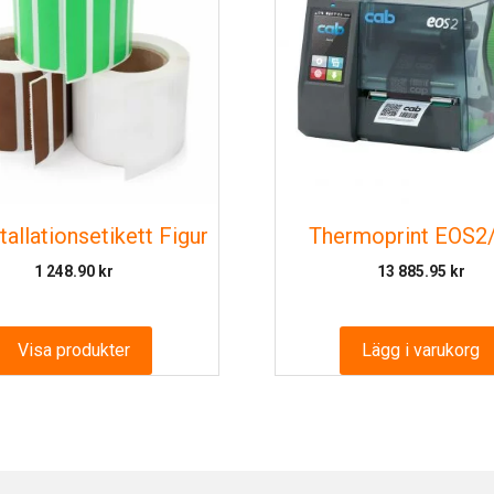
tallationsetikett Figur
Thermoprint EOS2
1 248.90
kr
13 885.95
kr
Visa produkter
Lägg i varukorg