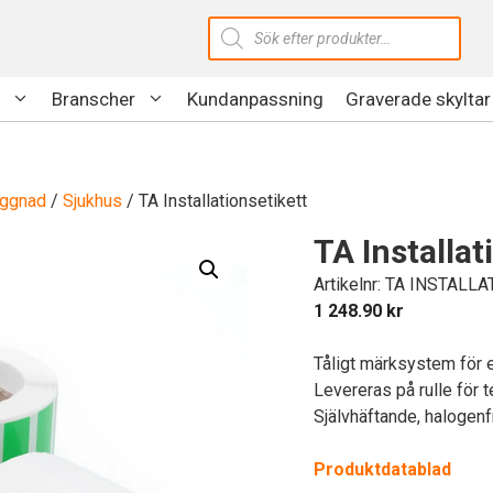
Produktsökning
Branscher
Kundanpassning
Graverade skyltar
yggnad
/
Sjukhus
/ TA Installationsetikett
TA Installat
Artikelnr: TA INSTALL
1 248.90
kr
Tåligt märksystem för 
Levereras på rulle för t
Självhäftande, halogenf
Produktdatablad