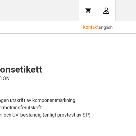
Kontakt
English
ionsetikett
ATION
egen utskrift av komponentmärkning.
ermotransferutskrift.
ri och UV-beständig (enligt provtest av SP)