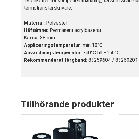
TA etiketter för komponentmärkning, så som Schneide
termotransferskrivare.
Material:
Polyester
Häftämne:
Permanent acrylbaserat
Kärna:
38 mm
Appliceringstemperatur:
min 10°C
Användningstemperatur:
-40°C till +150°C
Rekommenderat färgband:
83259604 / 83260201 
Tillhörande produkter