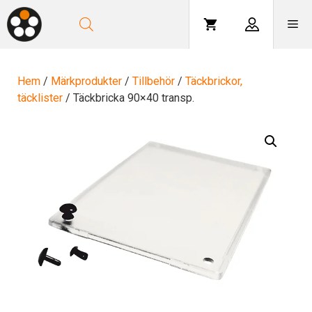
Hoppa
till
Me
innehåll
Hem
/
Märkprodukter
/
Tillbehör
/
Täckbrickor,
täcklister
/ Täckbricka 90×40 transp.