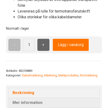
folie
Levereras på rulle för termotransferutskrift
Olika storlekar för olika kabeldiameter
Normalt i lager
-
+
Lägg i varukorg
TCK
48
34x93
YE
mängd
Artikelnr:
83259889
Kategorier:
Kabelmärkning
,
Märkning
,
Märkprodukter
,
Rörmärkning
Beskrivning
Mer information