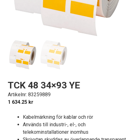
TCK 48 34×93 YE
Artikelnr: 83259889
1 634.25
kr
Kabelmärkning för kablar och rör
Används till industri-, el-, och
telekominstallationer inomhus
Skrivytan skyddas av överlappande transparent