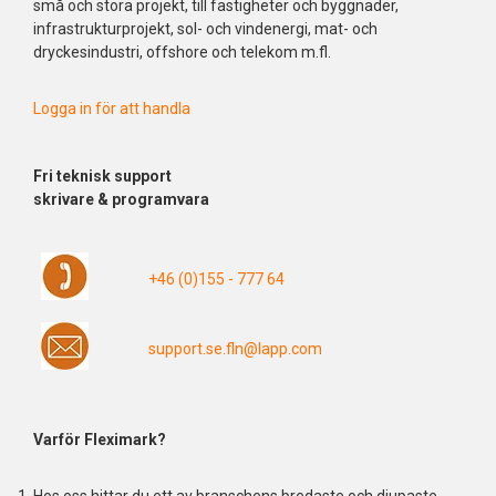
små och stora projekt, till fastigheter och byggnader,
infrastrukturprojekt, sol- och vindenergi, mat- och
dryckesindustri, offshore och telekom m.fl.
Logga in för att handla
Fri
teknisk support
skrivare & programvara
+46 (0)155 - 777 64
support.se.fln@lapp.com
Varför Fleximark?
Hos oss hittar du ett av branschens bredaste och djupaste