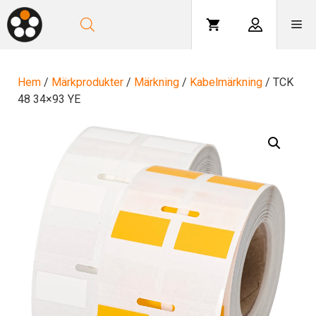
Hoppa
till
Me
innehåll
Hem
/
Märkprodukter
/
Märkning
/
Kabelmärkning
/ TCK
48 34×93 YE