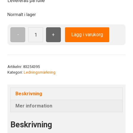
Levereras på rulle
Normalt i lager
-
+
Lägg i varukorg
TF1B
GN
fl-
print
1.5-
Artikelnr:
83254395
Kategori:
Ledningsmärkning
2.5
mängd
Beskrivning
Mer information
Beskrivning