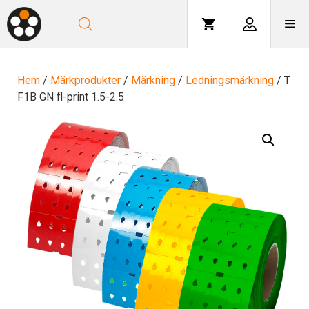
Hoppa
till
Me
innehåll
Hem
/
Märkprodukter
/
Märkning
/
Ledningsmärkning
/ T
F1B GN fl-print 1.5-2.5