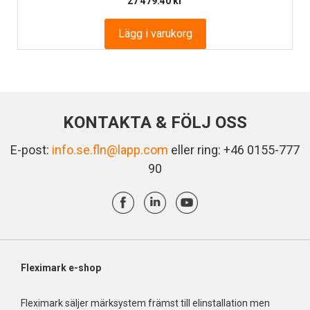
27 479.40
kr
Lägg i varukorg
KONTAKTA & FÖLJ OSS
E-post:
info.se.fln@lapp.com
eller ring: +46 0155-777
90
Fleximark e-shop
Fleximark säljer märksystem främst till elinstallation men