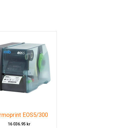
rmoprint EOS5/300
16 036.95
kr