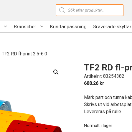
Produktsökning
Branscher
Kundanpassning
Graverade skyltar
 TF2 RD fl-print 2.5-6.0
TF2 RD fl-pr
Artikelnr: 83254382
688.26
kr
Märk part och tunna kabl
Skrivs ut vid arbetspla
Levereras på rulle
Normalt i lager