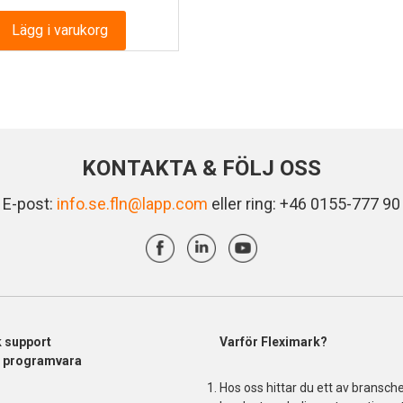
Lägg i varukorg
KONTAKTA & FÖLJ OSS
E-post:
info.se.fln@lapp.com
eller ring: +46 0155-777 90
k support
Varför Fleximark?
& programvara
Hos oss hittar du ett av bransch