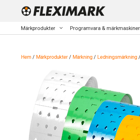
Hoppa
till
innehåll
Märkprodukter
Programvara & märkmaskiner
Hem
/
Märkprodukter
/
Märkning
/
Ledningsmärkning
/