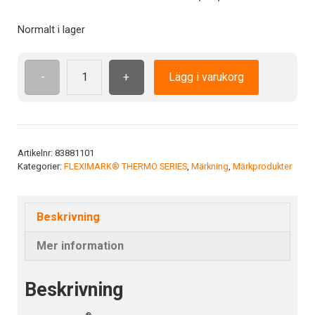
Normalt i lager
-
+
Lägg i varukorg
THERMO
CLIP
H1
70°C
-1000
Artikelnr:
83881101
Kategorier:
FLEXIMARK® THERMO SERIES
,
Märkning
,
Märkprodukter
mängd
Beskrivning
Mer information
Beskrivning