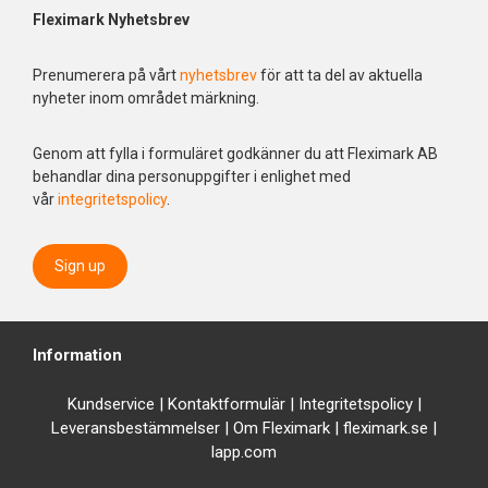
Fleximark Nyhetsbrev
Prenumerera på vårt
nyhetsbrev
för att ta del av aktuella
nyheter inom området märkning.
Genom att fylla i formuläret godkänner du att Fleximark AB
behandlar dina personuppgifter i enlighet med
vår
integritetspolicy
.
Sign up
Information
Kundservice
|
Kontaktformulär
|
Integrit
etspolicy
|
Leveransbestämmelser
|
Om Fleximark
|
fleximark.se
|
lapp.com