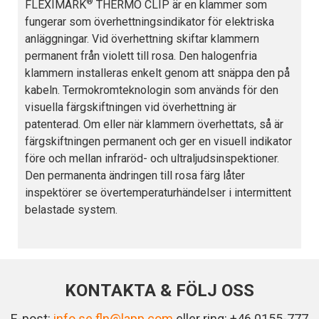
®
FLEXIMARK
THERMO CLIP är en klammer som
fungerar som överhettningsindikator för elektriska
anläggningar. Vid överhettning skiftar klammern
permanent från violett till rosa. Den halogenfria
klammern installeras enkelt genom att snäppa den på
kabeln. Termokromteknologin som används för den
visuella färgskiftningen vid överhettning är
patenterad. Om eller när klammern överhettats, så är
färgskiftningen permanent och ger en visuell indikator
före och mellan infraröd- och ultraljudsinspektioner.
Den permanenta ändringen till rosa färg låter
inspektörer se övertemperaturhändelser i intermittent
belastade system.
KONTAKTA & FÖLJ OSS
E-post:
info.se.fln@lapp.com
eller ring: +46 0155-777