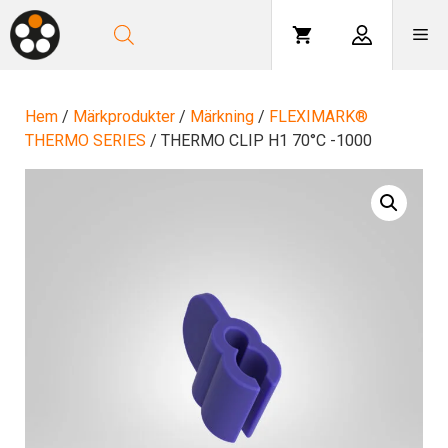
Hoppa
till
Me
innehåll
Hem
/
Märkprodukter
/
Märkning
/
FLEXIMARK®
THERMO SERIES
/ THERMO CLIP H1 70°C -1000