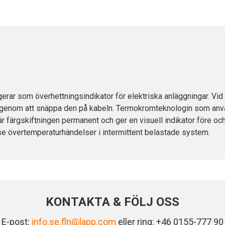
 som överhettningsindikator för elektriska anläggningar. Vid ö
lt genom att snäppa den på kabeln. Termokromteknologin som anvä
r färgskiftningen permanent och ger en visuell indikator före och
 se övertemperaturhändelser i intermittent belastade system.
KONTAKTA & FÖLJ OSS
E-post:
info.se.fln@lapp.com
eller ring: +46 0155-777 90