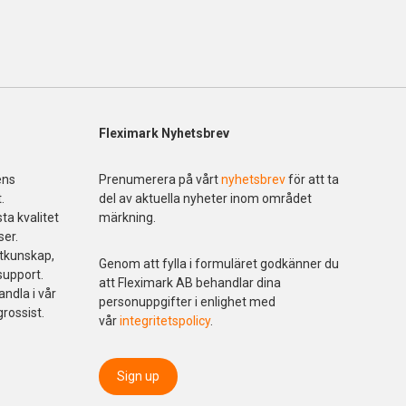
Fleximark Nyhetsbrev
ens
Prenumerera på vårt
nyhetsbrev
för att ta
.
del av aktuella nyheter inom området
ta kvalitet
märkning.
ser.
ktkunskap,
Genom att fylla i formuläret godkänner du
support.
att Fleximark AB behandlar dina
andla i vår
personuppgifter i enlighet med
grossist.
vår
integritetspolicy
.
Sign up