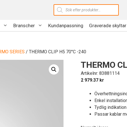
Produktsökning
Branscher
Kundanpassning
Graverade skyltar
RMO SERIES
/ THERMO CLIP H5 70°C -240
THERMO CLI
Artikelnr: 83881114
2 979.37
kr
Överhettningsind
Enkel installatio
Tydlig indikation
Passar kablar 