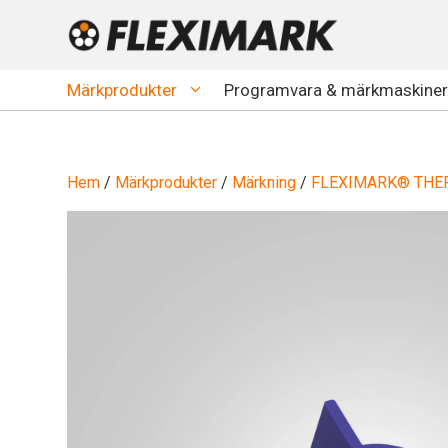
Hoppa
till
innehåll
Märkprodukter
Programvara & märkmaskiner
Hem
/
Märkprodukter
/
Märkning
/
FLEXIMARK® THE