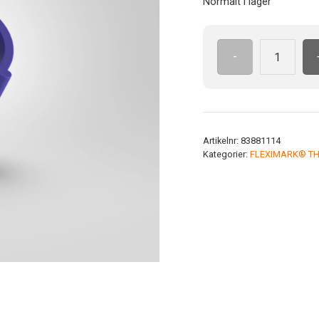
Normalt i lager
-
THERMO
CLIP
H5
70°C
-240
Artikelnr:
83881114
mängd
Kategorier:
FLEXIMARK® TH