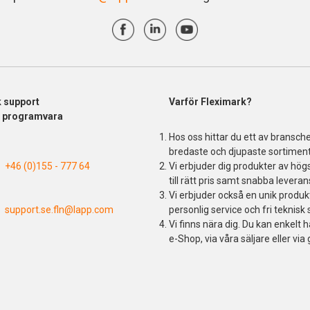
k support
Varför Fleximark?
& programvara
Hos oss hittar du ett av bransch
bredaste och djupaste sortiment
+46 (0)155 - 777 64
Vi erbjuder dig produkter av högs
till rätt pris samt snabba leveran
Vi erbjuder också en unik produ
support.se.fln@lapp.com
personlig service och fri teknisk 
Vi finns nära dig. Du kan enkelt h
e-Shop, via våra säljare eller via 