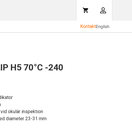
Kontakt
English
P H5 70°C -240
ikator
n
 vid okulär inspektion
med diameter 23-31 mm