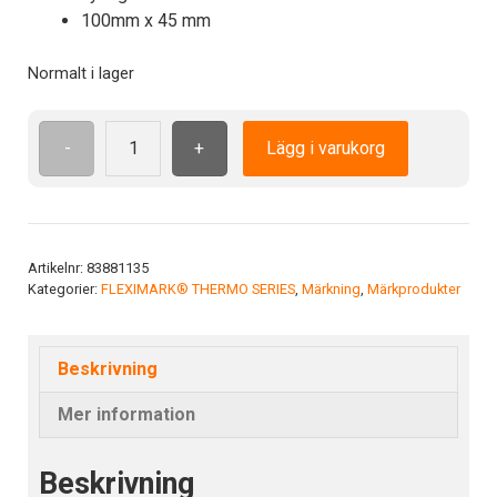
100mm x 45 mm
Normalt i lager
-
+
Lägg i varukorg
THERMO
SPOT
B
52°C
-
Artikelnr:
83881135
Kategorier:
FLEXIMARK® THERMO SERIES
,
Märkning
,
Märkprodukter
20
mängd
Beskrivning
Mer information
Beskrivning