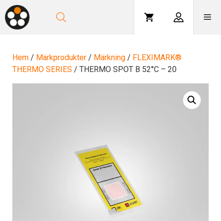
Hoppa
till
Me
innehåll
Hem
/
Märkprodukter
/
Märkning
/
FLEXIMARK®
THERMO SERIES
/ THERMO SPOT B 52°C – 20