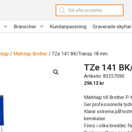
Produktsökning
Branscher
Kundanpassning
Graverade skyltar
tejp
/
Märktejp Brother
/ TZe 141 BK/Transp 18 mm
TZe 141 BK
Artikelnr: 83257090
296.13
kr
Märktejp till Brother P
Ger professionella tydli
Klarar extrema påfrestn
kemikalier.
Finns i olika bredder, f