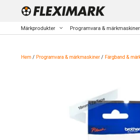
Hoppa
till
innehåll
Märkprodukter
Programvara & märkmaskiner
Hem
/
Programvara & märkmaskiner
/
Färgband & märk