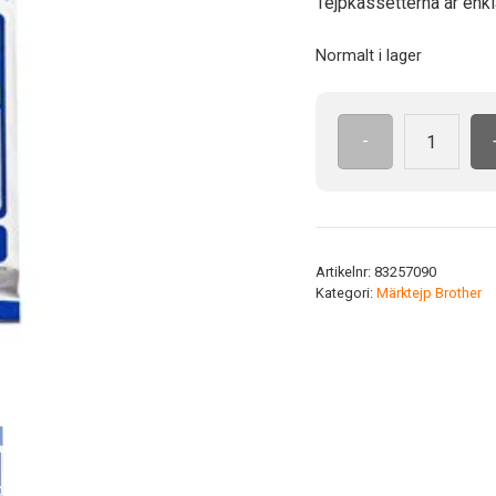
Tejpkassetterna är enkla
Normalt i lager
-
TZe
141
BK/Transp
18
mm
Artikelnr:
83257090
mängd
Kategori:
Märktejp Brother