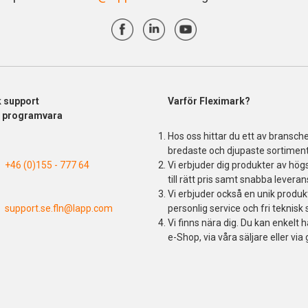
k support
Varför Fleximark?
& programvara
Hos oss hittar du ett av bransch
bredaste och djupaste sortiment
+46 (0)155 - 777 64
Vi erbjuder dig produkter av högs
till rätt pris samt snabba leveran
Vi erbjuder också en unik produ
support.se.fln@lapp.com
personlig service och fri teknisk 
Vi finns nära dig. Du kan enkelt h
e-Shop, via våra säljare eller via 