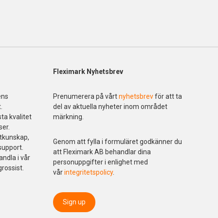
Fleximark Nyhetsbrev
ens
Prenumerera på vårt
nyhetsbrev
för att ta
.
del av aktuella nyheter inom området
ta kvalitet
märkning.
ser.
ktkunskap,
Genom att fylla i formuläret godkänner du
support.
att Fleximark AB behandlar dina
andla i vår
personuppgifter i enlighet med
grossist.
vår
integritetspolicy
.
Sign up