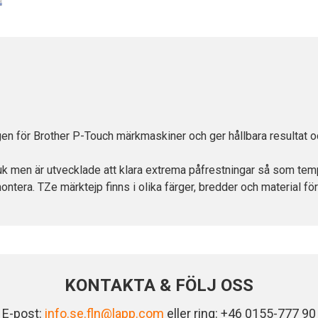
gen för Brother P-Touch märkmaskiner och ger hållbara resultat o
 men är utvecklade att klara extrema påfrestningar så som temper
ontera. TZe märktejp finns i olika färger, bredder och material för
KONTAKTA & FÖLJ OSS
E-post:
info.se.fln@lapp.com
eller ring: +46 0155-777 90