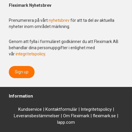
Fleximark Nyhetsbrev
Prenumerera på vårt
nyhetsbrev
för att ta del av aktuella
nyheter inom området märkning.
Genom att fylla i formuläret godkänner du att Fleximark AB
behandlar dina personuppgifter i enlighet med
vår
integritetspolicy
.
Sign up
Information
Kundservice
|
Kontaktformulär
|
Integrit
etspolicy
|
Leveransbestämmelser
|
Om Fleximark
|
fleximark.se
|
lapp.com