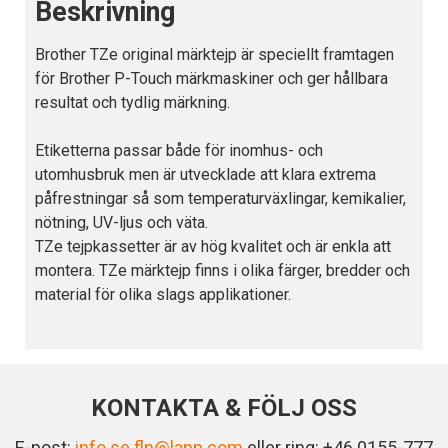
Beskrivning
Brother TZe original märktejp är speciellt framtagen
för Brother P-Touch märkmaskiner och ger hållbara
resultat och tydlig märkning.
Etiketterna passar både för inomhus- och
utomhusbruk men är utvecklade att klara extrema
påfrestningar så som temperaturväxlingar, kemikalier,
nötning, UV-ljus och väta.
TZe tejpkassetter är av hög kvalitet och är enkla att
montera. TZe märktejp finns i olika färger, bredder och
material för olika slags applikationer.
KONTAKTA & FÖLJ OSS
E-post:
info.se.fln@lapp.com
eller ring: +46 0155-777