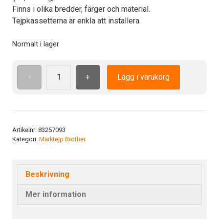
Finns i olika bredder, färger och material.
Tejpkassetterna är enkla att installera.
Normalt i lager
-
+
Lägg i varukorg
TZe
651
BK/YE
24
mm
Artikelnr:
83257093
Kategori:
Märktejp Brother
mängd
Beskrivning
Mer information