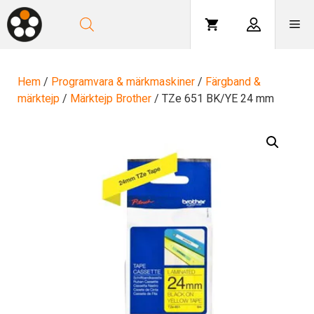
Hoppa
till
Me
innehåll
Hem
/
Programvara & märkmaskiner
/
Färgband &
märktejp
/
Märktejp Brother
/ TZe 651 BK/YE 24 mm