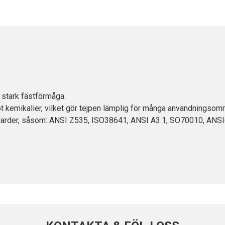
d stark fästförmåga.
mot kemikalier, vilket gör tejpen lämplig för många användningsom
andarder, såsom: ANSI Z535, ISO38641, ANSI A3.1, SO70010, ANS