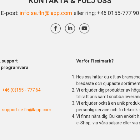
KONTAKTA & FÖLJ OSS
E-post:
info.se.fln@lapp.com
eller ring: +46 0155-777 90
k support
Varför Fleximark?
& programvara
Hos oss hittar du ett av bransch
bredaste och djupaste sortiment
+46 (0)155 - 777 64
Vi erbjuder dig produkter av högs
till rätt pris samt snabba leveran
Vi erbjuder också en unik produ
support.se.fln@lapp.com
personlig service och fri teknisk 
Vi finns nära dig. Du kan enkelt h
e-Shop, via våra säljare eller via 