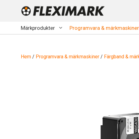
Hoppa
till
innehåll
Märkprodukter
Programvara & märkmaskiner
Hem
/
Programvara & märkmaskiner
/
Färgband & märk