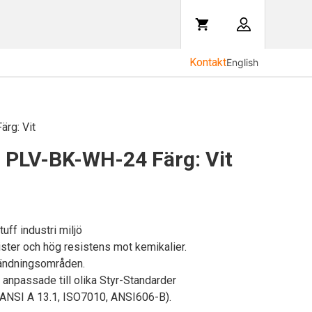
Kontakt
English
rg: Vit
 PLV-BK-WH-24 Färg: Vit
uff industri miljö
klister och hög resistens mot kemikalier.
ändningsområden.
anpassade till olika Styr-Standarder
 ANSI A 13.1, ISO7010, ANSI606-B).