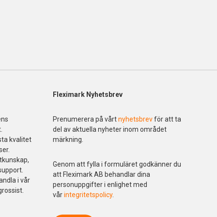
Fleximark Nyhetsbrev
ens
Prenumerera på vårt
nyhetsbrev
för att ta
.
del av aktuella nyheter inom området
ta kvalitet
märkning.
ser.
ktkunskap,
Genom att fylla i formuläret godkänner du
support.
att Fleximark AB behandlar dina
andla i vår
personuppgifter i enlighet med
grossist.
vår
integritetspolicy
.