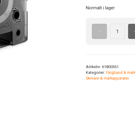
Normalt i lager
-
Vinyl
24mm
PLV-
BK-
WH-
Artikelnr:
61800361
24
Kategorier:
Färgband & märk
Färg:
Skrivare & märkapparater
Vit
mängd