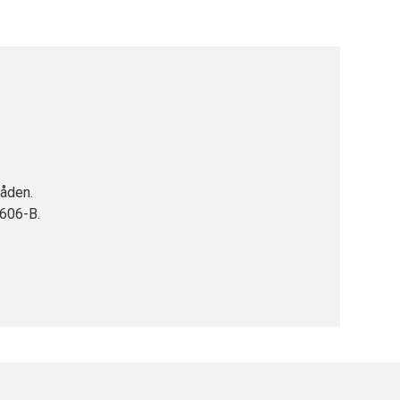
råden.
I606-B.