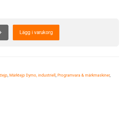
+
Lägg i varukorg
tejp
,
Märktejp Dymo, industriell
,
Programvara & märkmaskiner
,