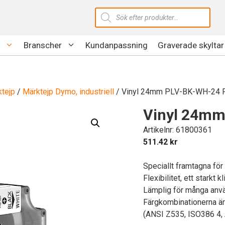
Produktsökning
Branscher
Kundanpassning
Graverade skyltar
tejp
/
Märktejp Dymo, industriell
/ Vinyl 24mm PLV-BK-WH-24 Fä
Vinyl 24mm
Artikelnr: 61800361
511.42
kr
Speciallt framtagna för t
Flexibilitet, ett starkt 
Lämplig för många anv
Färgkombinationerna är 
(ANSI Z535, ISO386 4,